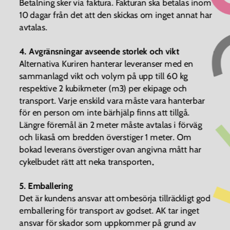
Betalning sker via faktura. Fakturan ska betalas inom 
10 dagar från det att den skickas om inget annat har 
avtalas.
4. Avgränsningar avseende storlek och vikt
Alternativa Kuriren hanterar leveranser med en 
sammanlagd vikt och volym på upp till 60 kg 
respektive 2 kubikmeter (m3) per ekipage och 
transport. Varje enskild vara måste vara hanterbar 
för en person om inte bärhjälp finns att tillgå. 
Längre föremål än 2 meter måste avtalas i förväg 
och likaså om bredden överstiger 1 meter. Om 
bokad leverans överstiger ovan angivna mått har 
.
cykelbudet rätt att neka transporten
5. Emballering
Det är kundens ansvar att ombesörja tillräckligt god 
emballering för transport av godset. AK tar inget 
ansvar för skador som uppkommer på grund av 